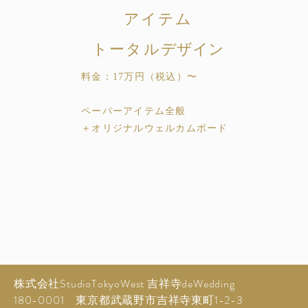
アイテム
​トータル
デザイン
料金：17万円
（税込）
〜
ペーパーアイテム全般
​＋オリジナルウェルカムボード
株式会社StudioTokyoWest​ 吉祥寺deWedding
180-0001 東京都武蔵野市吉祥寺東町1-2-3